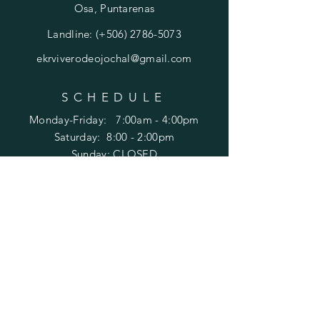
Osa, Puntarenas
Landline: (+506) 2786-5073
ekrviverodeojochal@gmail.com
SCHEDULE
Monday-Friday: 7:00am - 4:00pm
​​Saturday:
8:00 - 2:00pm
Sunday:
CLOSED