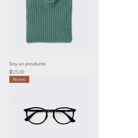
Soy un producto
Precio
₡25,00
Nuevo