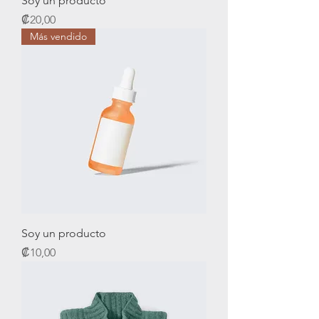
Soy un producto
Precio
₡20,00
Más vendido
Soy un producto
Precio
₡10,00